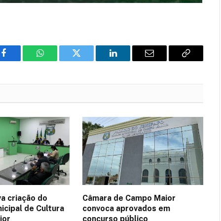
Facebook
WhatsApp
Twitter
LinkedIn
E-
Copiar
mail
Link
a criação do
Câmara de Campo Maior
icipal de Cultura
convoca aprovados em
ior
concurso público