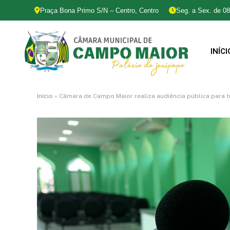
Praça Bona Primo S/N – Centro, Centro
Seg. a Sex. de 08
INÍCI
Início
»
Câmara de Campo Maior realiza audiência pública para tr