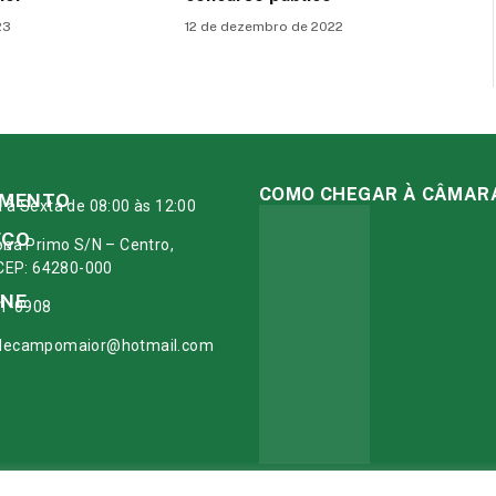
23
12 de dezembro de 2022
COMO CHEGAR À CÂMAR
IMENTO
à Sexta de 08:00 às 12:00
EÇO
ona Primo S/N – Centro,
 CEP: 64280-000
ONE
11-0908
decampomaior@hotmail.com