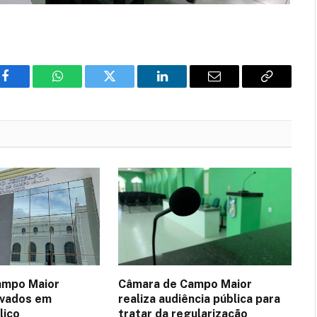
Facebook
WhatsApp
Twitter
LinkedIn
E-
Copiar
mail
Link
ampo Maior
Câmara de Campo Maior
ovados em
realiza audiência pública para
lico
tratar da regularização