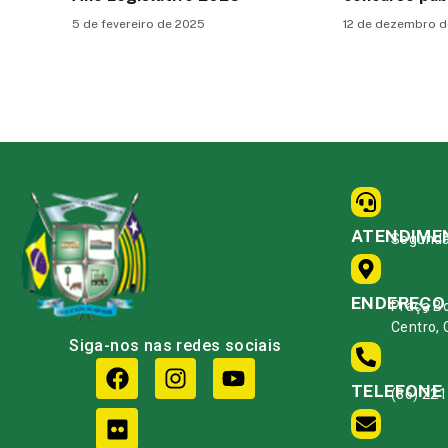
5 de fevereiro de 2025
12 de dezembro d
ATENDIME
Segunda 
ENDEREÇO
Praça B
Centro,
Siga-nos nas redes sociais
TELEFONE
(86) 22