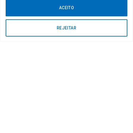
SANTIAGO
BRITO
ACEITO
Vereador
Vereadora
REJEITAR
GERALDO BANDEIRA
JOSÉ DE OLIVEIRA
PAZ
FRANÇA
Vereador
Vereador