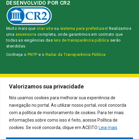
DESENVOLVIDO POR CR2
Muito mais que
criar site
ou
sistema para prefeituras
! Realizamos
uma
assessoria
completa, onde garantimos em contrato que
todas as exigências das
leis de transparência pública
serão
atendidas.
Conheça o
PNTP
e o
Radar da Transparência Pública
Câmara Municipal da Campo Maior.
Todos os direitos reservados a
Valorizamos sua privacidade
Mapa do Site
Acessar Área Administrativa
Acessar o Webmail
Nós usamos cookies para melhorar sua experiência de
navegação no portal. Ao utilizar nosso portal, você concorda
com a política de monitoramento de cookies. Para ter mais
informações sobre como isso é feito, acesse Política de
cookies. Se você concorda, clique em ACEITO
Leia mais